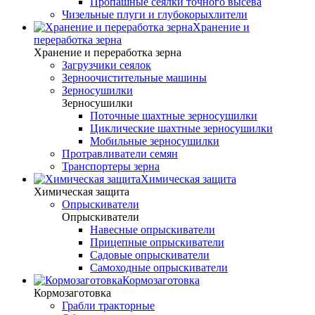
Пропашные сеялки точного высева
Чизельные плуги и глубокорыхлители
Хранение и
переработка зерна
Хранение и переработка зерна
Загрузчики сеялок
Зерноочистительные машины
Зерносушилки
Зерносушилки
Поточные шахтные зерносушилки
Циклические шахтные зерносушилки
Мобильные зерносушилки
Протравливатели семян
Транспортеры зерна
Химическая защита
Химическая защита
Опрыскиватели
Опрыскиватели
Навесные опрыскиватели
Прицепные опрыскиватели
Садовые опрыскиватели
Самоходные опрыскиватели
Кормозаготовка
Кормозаготовка
Грабли тракторные