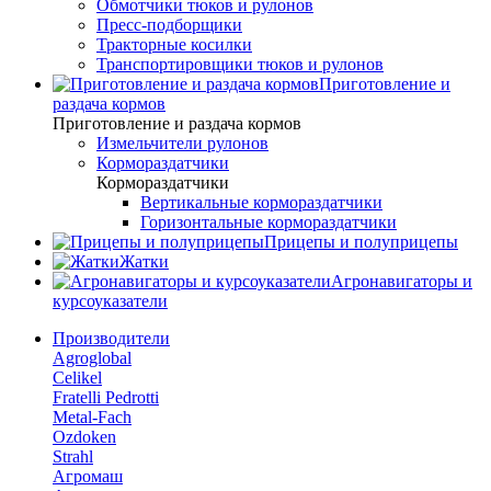
Обмотчики тюков и рулонов
Пресс-подборщики
Тракторные косилки
Транспортировщики тюков и рулонов
Приготовление и
раздача кормов
Приготовление и раздача кормов
Измельчители рулонов
Кормораздатчики
Кормораздатчики
Вертикальные кормораздатчики
Горизонтальные кормораздатчики
Прицепы и полуприцепы
Жатки
Агронавигаторы и
курсоуказатели
Производители
Agroglobal
Celikel
Fratelli Pedrotti
Metal-Fach
Ozdoken
Strahl
Агромаш