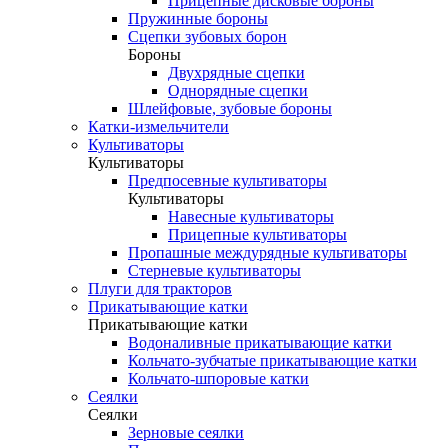
Прицепные дисковые бороны
Пружинные бороны
Сцепки зубовых борон
Бороны
Двухрядные сцепки
Однорядные сцепки
Шлейфовые, зубовые бороны
Катки-измельчители
Культиваторы
Культиваторы
Предпосевные культиваторы
Культиваторы
Навесные культиваторы
Прицепные культиваторы
Пропашные междурядные культиваторы
Стерневые культиваторы
Плуги для тракторов
Прикатывающие катки
Прикатывающие катки
Водоналивные прикатывающие катки
Кольчато-зубчатые прикатывающие катки
Кольчато-шпоровые катки
Сеялки
Сеялки
Зерновые сеялки