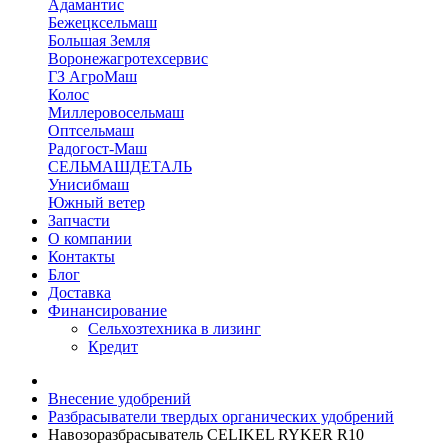
Адамантис
Бежецксельмаш
Большая Земля
Воронежагротехсервис
ГЗ АгроМаш
Колос
Миллеровосельмаш
Оптсельмаш
Радогост-Маш
СЕЛЬМАШДЕТАЛЬ
Унисибмаш
Южный ветер
Запчасти
О компании
Контакты
Блог
Доставка
Финансирование
Сельхозтехника в лизинг
Кредит
Внесение удобрений
Разбрасыватели твердых органических удобрений
Навозоразбрасыватель CELIKEL RYKER R10