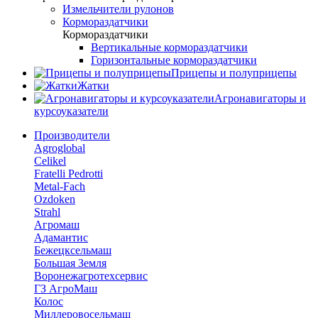
Измельчители рулонов
Кормораздатчики
Кормораздатчики
Вертикальные кормораздатчики
Горизонтальные кормораздатчики
Прицепы и полуприцепы
Жатки
Агронавигаторы и
курсоуказатели
Производители
Agroglobal
Celikel
Fratelli Pedrotti
Metal-Fach
Ozdoken
Strahl
Агромаш
Адамантис
Бежецксельмаш
Большая Земля
Воронежагротехсервис
ГЗ АгроМаш
Колос
Миллеровосельмаш