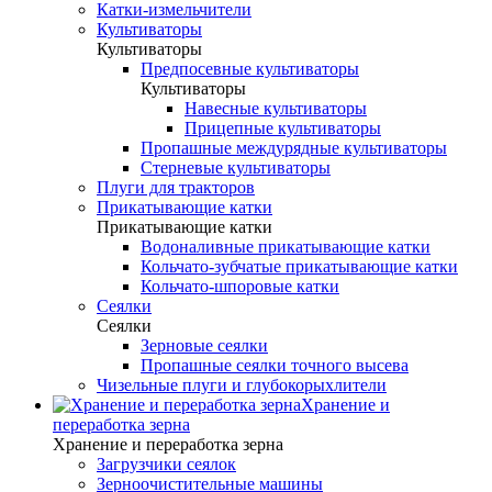
Катки-измельчители
Культиваторы
Культиваторы
Предпосевные культиваторы
Культиваторы
Навесные культиваторы
Прицепные культиваторы
Пропашные междурядные культиваторы
Стерневые культиваторы
Плуги для тракторов
Прикатывающие катки
Прикатывающие катки
Водоналивные прикатывающие катки
Кольчато-зубчатые прикатывающие катки
Кольчато-шпоровые катки
Сеялки
Сеялки
Зерновые сеялки
Пропашные сеялки точного высева
Чизельные плуги и глубокорыхлители
Хранение и
переработка зерна
Хранение и переработка зерна
Загрузчики сеялок
Зерноочистительные машины