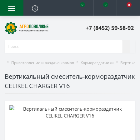
0
0
0
+7 (8452) 59-58-92
Приготовление и раздача кормов
Кормораздатчики
Вертикаль
Вертикальный смеситель-кормораздатчик
CELIKEL CHARGER V16