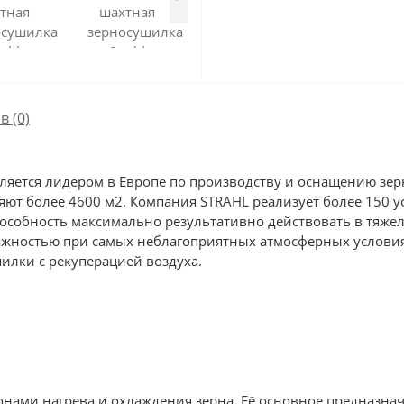
в (0)
вляется лидером в Европе по производству и оснащению зе
ют более 4600 м2. Компания STRAHL реализует более 150 
особность максимально результативно действовать в тяжел
жностью при самых неблагоприятных атмосферных условиях:
илки с рекуперацией воздуха.
нами нагрева и охлаждения зерна. Её основное предназнач