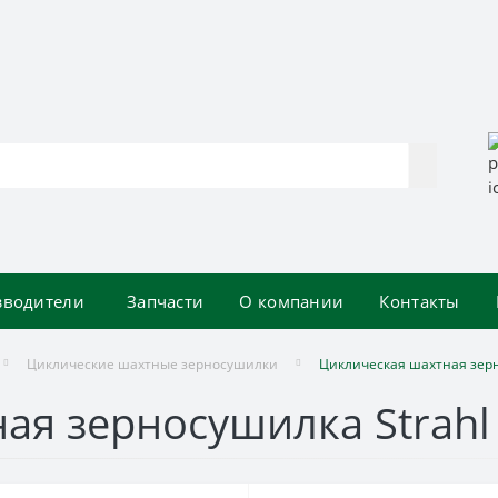
зводители
Запчасти
О компании
Контакты
Циклические шахтные зерносушилки
Циклическая шахтная зерн
ая зерносушилка Strahl