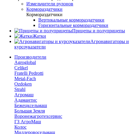
Измельчители рулонов
Кормораздатчики
Кормораздатчики
Вертикальные кормораздатчики
Горизонтальные кормораздатчики
Прицепы и полуприцепы
Жатки
Агронавигаторы и
курсоуказатели
Производители
Agroglobal
Celikel
Fratelli Pedrotti
Metal-Fach
Ozdoken
Strahl
Агромаш
Адамантис
Бежецксельмаш
Большая Земля
Воронежагротехсервис
ГЗ АгроМаш
Колос
Миллеровосельмаш