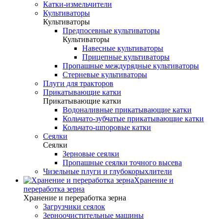
Катки-измельчители
Культиваторы
Культиваторы
Предпосевные культиваторы
Культиваторы
Навесные культиваторы
Прицепные культиваторы
Пропашные междурядные культиваторы
Стерневые культиваторы
Плуги для тракторов
Прикатывающие катки
Прикатывающие катки
Водоналивные прикатывающие катки
Кольчато-зубчатые прикатывающие катки
Кольчато-шпоровые катки
Сеялки
Сеялки
Зерновые сеялки
Пропашные сеялки точного высева
Чизельные плуги и глубокорыхлители
Хранение и
переработка зерна
Хранение и переработка зерна
Загрузчики сеялок
Зерноочистительные машины