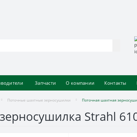
зводители
Запчасти
О компании
Контакты
Поточные шахтные зерносушилки
Поточная шахтная зерносушил
зерносушилка Strahl 61