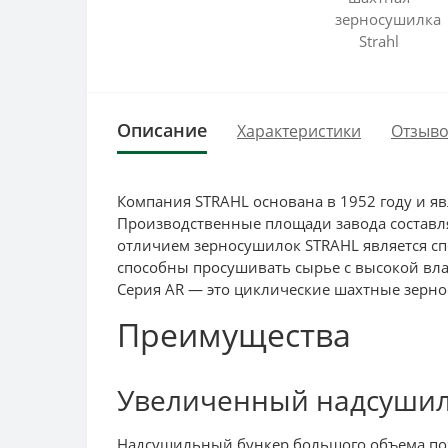
Описание
Характеристики
Отзыво
Компания STRAHL основана в 1952 году и я
Производственные площади завода составля
отличием зерносушилок STRAHL является сп
способны просушивать сырье с высокой вла
Серия AR — это циклические шахтные зерн
Преимущества
Увеличенный надсуши
Надсушильный бункер большого объема поз