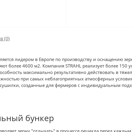
в (0)
вляется лидером в Европе по производству и оснащению зе
ют более 4600 м2. Компания STRAHL реализует более 150 
особность максимально результативно действовать в тяжел
жностью при самых неблагоприятных атмосферных условиях:
осушилки, созданные для фермеров с индивидуальным подхо
льный бункер
воляет зерну "отдыхать" в процессе рецикла перед кажд