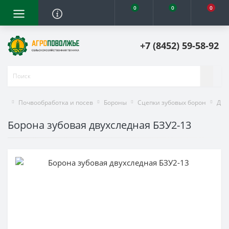
0
0
0
+7 (8452) 59-58-92
Почвообработка и посев
Бороны
Сцепки зубовых борон
Дву
Борона зубовая двухследная БЗУ2-13