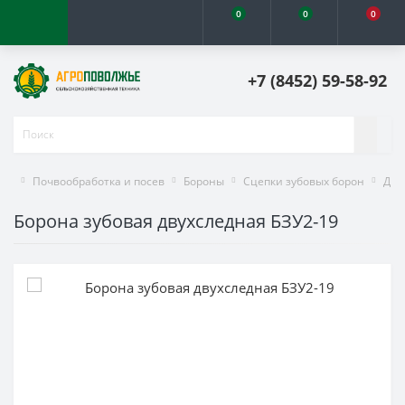
0
0
0
+7 (8452) 59-58-92
Почвообработка и посев
Бороны
Сцепки зубовых борон
Дву
Борона зубовая двухследная БЗУ2-19